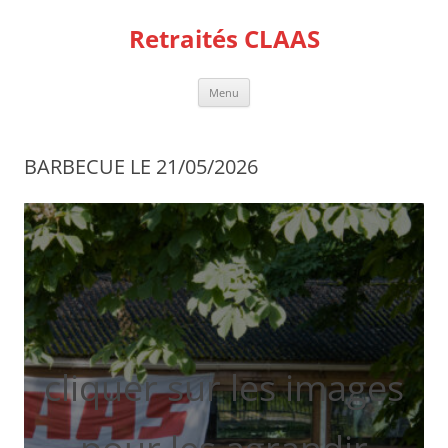
Aller
au
Retraités CLAAS
contenu
Menu
BARBECUE LE 21/05/2026
cliquer sur les images