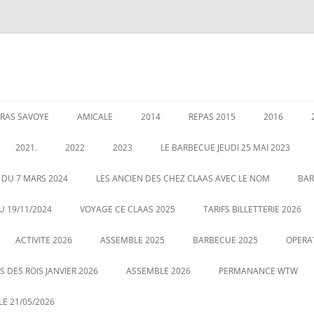
RAS SAVOYE
AMICALE
2014
REPAS 2015
2016
LES PERMANENCES
CRÉATION DE AMICALE
GARANTIES AU 1 JANVIER 2020
ASSEMBLEE 2014
GALETTE DE
2021.
2022
2023
LE BARBECUE JEUDI 25 MAI 2023
025
POUR NOUS CONTACTER
COUSCOUS EN 2014
ASSEMBLÉE 
É DES RETRAITÉS LE 5
ASSEMBLE 2022
GALETTE DES ROIS LE 12 JANVIER
 DU 7 MARS 2024
LES ANCIEN DES CHEZ CLAAS AVEC LE NOM
BAR
20
2023
CENTRALE
LE 21 MAI 2022 BARBECUE PHOTO
U 19/11/2024
VOYAGE CE CLAAS 2025
TARIFS BILLETTERIE 2026
VOUS POUVEZ CLIQUEZ SUR LA
ASSEMBLE DU 2 MARS 2023
VOYAGE HA
ACTIVITE 2026
PHOTO POUR AGRANDIR
ASSEMBLE 2025
BARBECUE 2025
OPERA
 DES ROIS JANVIER 2026
ASSEMBLE 2026
PERMANANCE WTW
E 21/05/2026