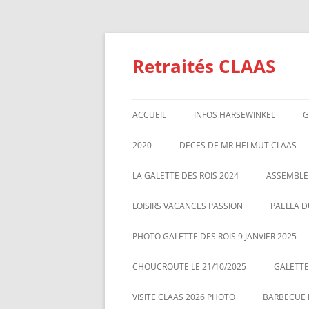
Aller
au
contenu
Retraités CLAAS
ACCUEIL
INFOS HARSEWINKEL
G
ACTIVITE 2025
2020
DECES DE MR HELMUT CLAAS
TARIFS BILLETTERIE AU 01/1/2
GALETTE DES ROIS 2020
ASSEMBL
LA GALETTE DES ROIS 2024
ASSEMBLE
MARS 20
LOISIRS VACANCES PASSION
PAELLA D
PHOTO GALETTE DES ROIS 9 JANVIER 2025
CHOUCROUTE LE 21/10/2025
GALETTES
VISITE CLAAS 2026 PHOTO
BARBECUE L