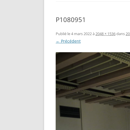
P1080951
Publié le
4 mars 2022
à
2048 × 1536
dans
20
← Précédent