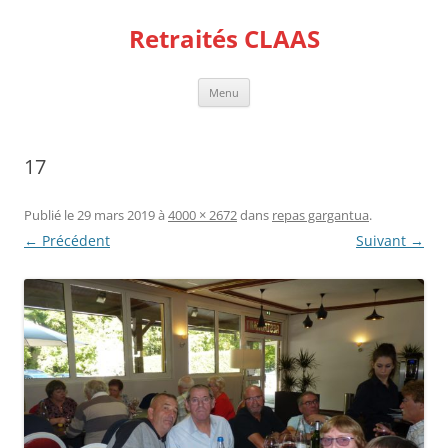
Aller
au
Retraités CLAAS
contenu
Menu
17
Publié le
29 mars 2019
à
4000 × 2672
dans
repas gargantua
.
← Précédent
Suivant →