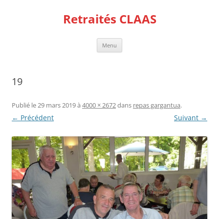
Aller
au
Retraités CLAAS
contenu
Menu
19
Publié le
29 mars 2019
à
4000 × 2672
dans
repas gargantua
.
← Précédent
Suivant →