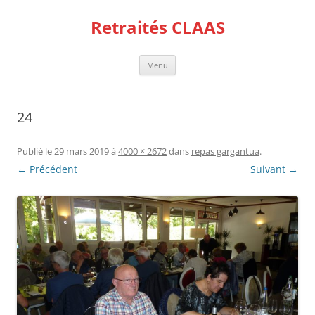
Aller
au
Retraités CLAAS
contenu
Menu
24
Publié le
29 mars 2019
à
4000 × 2672
dans
repas gargantua
.
← Précédent
Suivant →