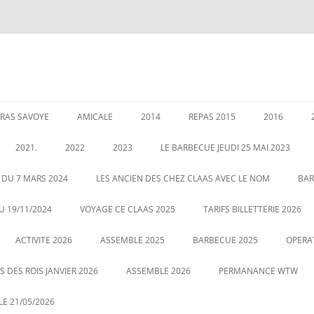
RAS SAVOYE
AMICALE
2014
REPAS 2015
2016
LES PERMANENCES
CRÉATION DE AMICALE
GARANTIES AU 1 JANVIER 2020
ASSEMBLEE 2014
GALETTE DE
2021.
2022
2023
LE BARBECUE JEUDI 25 MAI 2023
025
POUR NOUS CONTACTER
COUSCOUS EN 2014
ASSEMBLÉE 
É DES RETRAITÉS LE 5
ASSEMBLE 2022
GALETTE DES ROIS LE 12 JANVIER
 DU 7 MARS 2024
LES ANCIEN DES CHEZ CLAAS AVEC LE NOM
BAR
20
2023
CENTRALE
LE 21 MAI 2022 BARBECUE PHOTO
U 19/11/2024
VOYAGE CE CLAAS 2025
TARIFS BILLETTERIE 2026
VOUS POUVEZ CLIQUEZ SUR LA
ASSEMBLE DU 2 MARS 2023
VOYAGE HA
ACTIVITE 2026
PHOTO POUR AGRANDIR
ASSEMBLE 2025
BARBECUE 2025
OPERA
 DES ROIS JANVIER 2026
ASSEMBLE 2026
PERMANANCE WTW
E 21/05/2026