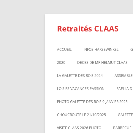
Aller
au
contenu
Retraités CLAAS
ACCUEIL
INFOS HARSEWINKEL
G
ACTIVITE 2025
2020
DECES DE MR HELMUT CLAAS
TARIFS BILLETTERIE AU 01/1/2
GALETTE DES ROIS 2020
ASSEMBL
LA GALETTE DES ROIS 2024
ASSEMBLE
MARS 20
LOISIRS VACANCES PASSION
PAELLA D
PHOTO GALETTE DES ROIS 9 JANVIER 2025
CHOUCROUTE LE 21/10/2025
GALETTES
VISITE CLAAS 2026 PHOTO
BARBECUE L