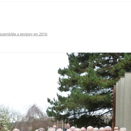
ssemblée a woippy en 2016
.