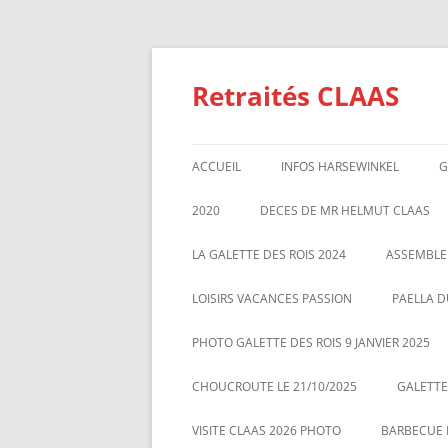
Aller
au
contenu
Retraités CLAAS
ACCUEIL
INFOS HARSEWINKEL
G
ACTIVITE 2025
2020
DECES DE MR HELMUT CLAAS
TARIFS BILLETTERIE AU 01/1/2
GALETTE DES ROIS 2020
ASSEMBL
LA GALETTE DES ROIS 2024
ASSEMBLE
MARS 20
LOISIRS VACANCES PASSION
PAELLA D
PHOTO GALETTE DES ROIS 9 JANVIER 2025
CHOUCROUTE LE 21/10/2025
GALETTES
VISITE CLAAS 2026 PHOTO
BARBECUE L