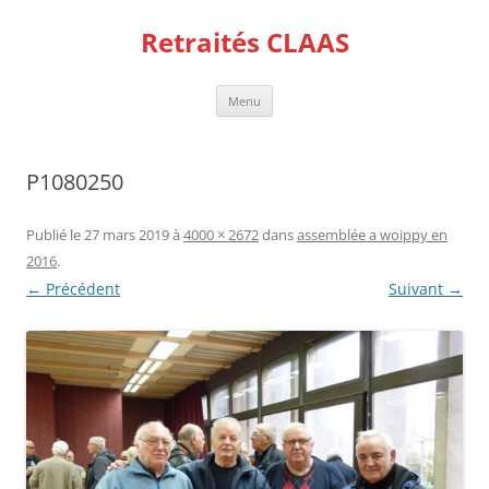
Aller
au
Retraités CLAAS
contenu
Menu
P1080250
Publié le
27 mars 2019
à
4000 × 2672
dans
assemblée a woippy en
2016
.
← Précédent
Suivant →