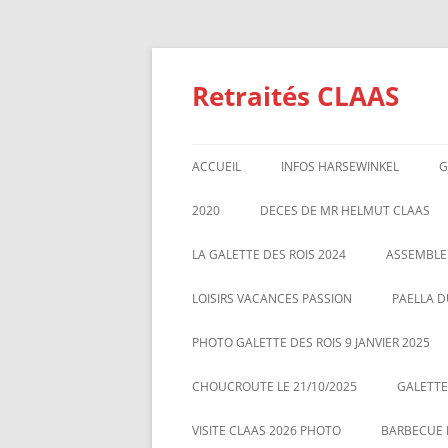
Aller
au
contenu
Retraités CLAAS
ACCUEIL
INFOS HARSEWINKEL
G
ACTIVITE 2025
2020
DECES DE MR HELMUT CLAAS
TARIFS BILLETTERIE AU 01/1/2
GALETTE DES ROIS 2020
ASSEMBL
LA GALETTE DES ROIS 2024
ASSEMBLE
MARS 20
LOISIRS VACANCES PASSION
PAELLA D
PHOTO GALETTE DES ROIS 9 JANVIER 2025
CHOUCROUTE LE 21/10/2025
GALETTES
VISITE CLAAS 2026 PHOTO
BARBECUE L