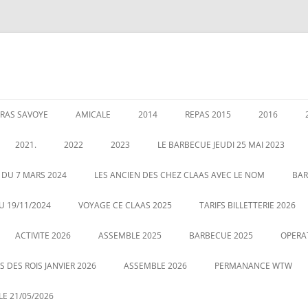
RAS SAVOYE
AMICALE
2014
REPAS 2015
2016
LES PERMANENCES
CRÉATION DE AMICALE
GARANTIES AU 1 JANVIER 2020
ASSEMBLEE 2014
GALETTE DE
2021.
2022
2023
LE BARBECUE JEUDI 25 MAI 2023
025
POUR NOUS CONTACTER
COUSCOUS EN 2014
ASSEMBLÉE 
É DES RETRAITÉS LE 5
ASSEMBLE 2022
GALETTE DES ROIS LE 12 JANVIER
 DU 7 MARS 2024
LES ANCIEN DES CHEZ CLAAS AVEC LE NOM
BAR
20
2023
CENTRALE
LE 21 MAI 2022 BARBECUE PHOTO
U 19/11/2024
VOYAGE CE CLAAS 2025
TARIFS BILLETTERIE 2026
VOUS POUVEZ CLIQUEZ SUR LA
ASSEMBLE DU 2 MARS 2023
VOYAGE HA
ACTIVITE 2026
PHOTO POUR AGRANDIR
ASSEMBLE 2025
BARBECUE 2025
OPERA
 DES ROIS JANVIER 2026
ASSEMBLE 2026
PERMANANCE WTW
E 21/05/2026