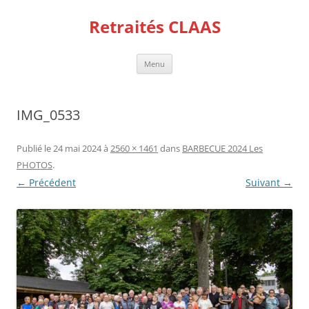
Aller
au
Retraités CLAAS
contenu
Menu
IMG_0533
Publié le
24 mai 2024
à
2560 × 1461
dans
BARBECUE 2024 Les
PHOTOS
.
← Précédent
Suivant →