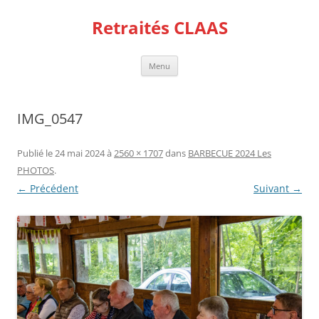
Aller
au
Retraités CLAAS
contenu
Menu
IMG_0547
Publié le
24 mai 2024
à
2560 × 1707
dans
BARBECUE 2024 Les
PHOTOS
.
← Précédent
Suivant →