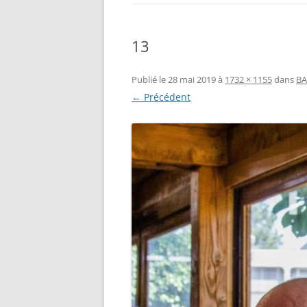
13
Publié le
28 mai 2019
à
1732 × 1155
dans
BA
← Précédent