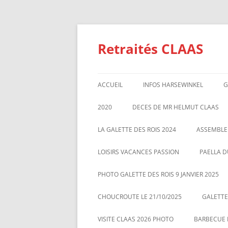
Aller
au
contenu
Retraités CLAAS
ACCUEIL
INFOS HARSEWINKEL
G
ACTIVITE 2025
2020
DECES DE MR HELMUT CLAAS
TARIFS BILLETTERIE AU 01/1/2
GALETTE DES ROIS 2020
ASSEMBL
LA GALETTE DES ROIS 2024
ASSEMBLE
MARS 20
LOISIRS VACANCES PASSION
PAELLA D
PHOTO GALETTE DES ROIS 9 JANVIER 2025
CHOUCROUTE LE 21/10/2025
GALETTES
VISITE CLAAS 2026 PHOTO
BARBECUE L