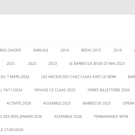
RAS SAVOYE
AMICALE
2014
REPAS 2015
2016
LES PERMANENCES
CRÉATION DE AMICALE
GARANTIES AU 1 JANVIER 2020
ASSEMBLEE 2014
GALETTE DE
2021.
2022
2023
LE BARBECUE JEUDI 25 MAI 2023
025
POUR NOUS CONTACTER
COUSCOUS EN 2014
ASSEMBLÉE 
É DES RETRAITÉS LE 5
ASSEMBLE 2022
GALETTE DES ROIS LE 12 JANVIER
 DU 7 MARS 2024
LES ANCIEN DES CHEZ CLAAS AVEC LE NOM
BAR
20
2023
CENTRALE
LE 21 MAI 2022 BARBECUE PHOTO
U 19/11/2024
VOYAGE CE CLAAS 2025
TARIFS BILLETTERIE 2026
VOUS POUVEZ CLIQUEZ SUR LA
ASSEMBLE DU 2 MARS 2023
VOYAGE HA
ACTIVITE 2026
PHOTO POUR AGRANDIR
ASSEMBLE 2025
BARBECUE 2025
OPERA
 DES ROIS JANVIER 2026
ASSEMBLE 2026
PERMANANCE WTW
E 21/05/2026