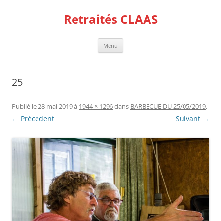
Aller
au
Retraités CLAAS
contenu
Menu
25
Publié le
28 mai 2019
à
1944 × 1296
dans
BARBECUE DU 25/05/2019
.
← Précédent
Suivant →