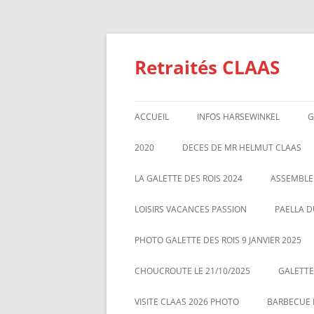
Aller
au
contenu
Retraités CLAAS
ACCUEIL
INFOS HARSEWINKEL
G
ACTIVITE 2025
2020
DECES DE MR HELMUT CLAAS
TARIFS BILLETTERIE AU 01/1/2
GALETTE DES ROIS 2020
ASSEMBL
LA GALETTE DES ROIS 2024
ASSEMBLE
MARS 20
LOISIRS VACANCES PASSION
PAELLA D
PHOTO GALETTE DES ROIS 9 JANVIER 2025
CHOUCROUTE LE 21/10/2025
GALETTES
VISITE CLAAS 2026 PHOTO
BARBECUE L