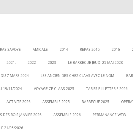
RAS SAVOYE
AMICALE
2014
REPAS 2015
2016
LES PERMANENCES
CRÉATION DE AMICALE
GARANTIES AU 1 JANVIER 2020
ASSEMBLEE 2014
GALETTE DE
2021.
2022
2023
LE BARBECUE JEUDI 25 MAI 2023
025
POUR NOUS CONTACTER
COUSCOUS EN 2014
ASSEMBLÉE 
É DES RETRAITÉS LE 5
ASSEMBLE 2022
GALETTE DES ROIS LE 12 JANVIER
 DU 7 MARS 2024
LES ANCIEN DES CHEZ CLAAS AVEC LE NOM
BAR
20
2023
CENTRALE
LE 21 MAI 2022 BARBECUE PHOTO
U 19/11/2024
VOYAGE CE CLAAS 2025
TARIFS BILLETTERIE 2026
VOUS POUVEZ CLIQUEZ SUR LA
ASSEMBLE DU 2 MARS 2023
VOYAGE HA
ACTIVITE 2026
PHOTO POUR AGRANDIR
ASSEMBLE 2025
BARBECUE 2025
OPERA
 DES ROIS JANVIER 2026
ASSEMBLE 2026
PERMANANCE WTW
E 21/05/2026