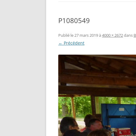
P1080549
Publié le
27 mars 2019
à
4000 × 2672
dans
B
← Précédent