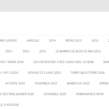
RAS SAVOYE
AMICALE
2014
REPAS 2015
2016
LES PERMANENCES
CRÉATION DE AMICALE
GARANTIES AU 1 JANVIER 2020
ASSEMBLEE 2014
GALETTE DE
2021.
2022
2023
LE BARBECUE JEUDI 25 MAI 2023
025
POUR NOUS CONTACTER
COUSCOUS EN 2014
ASSEMBLÉE 
É DES RETRAITÉS LE 5
ASSEMBLE 2022
GALETTE DES ROIS LE 12 JANVIER
 DU 7 MARS 2024
LES ANCIEN DES CHEZ CLAAS AVEC LE NOM
BAR
20
2023
CENTRALE
LE 21 MAI 2022 BARBECUE PHOTO
U 19/11/2024
VOYAGE CE CLAAS 2025
TARIFS BILLETTERIE 2026
VOUS POUVEZ CLIQUEZ SUR LA
ASSEMBLE DU 2 MARS 2023
VOYAGE HA
ACTIVITE 2026
PHOTO POUR AGRANDIR
ASSEMBLE 2025
BARBECUE 2025
OPERA
 DES ROIS JANVIER 2026
ASSEMBLE 2026
PERMANANCE WTW
E 21/05/2026