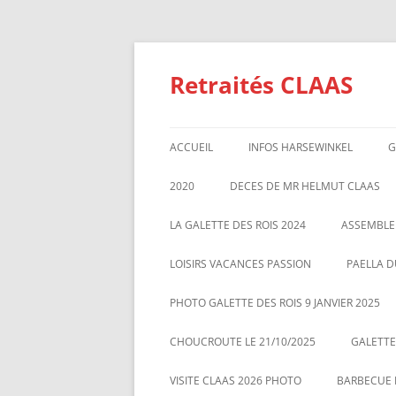
Aller
au
contenu
Retraités CLAAS
ACCUEIL
INFOS HARSEWINKEL
G
ACTIVITE 2025
2020
DECES DE MR HELMUT CLAAS
TARIFS BILLETTERIE AU 01/1/2
GALETTE DES ROIS 2020
ASSEMBL
LA GALETTE DES ROIS 2024
ASSEMBLE
MARS 20
LOISIRS VACANCES PASSION
PAELLA D
PHOTO GALETTE DES ROIS 9 JANVIER 2025
CHOUCROUTE LE 21/10/2025
GALETTES
VISITE CLAAS 2026 PHOTO
BARBECUE L