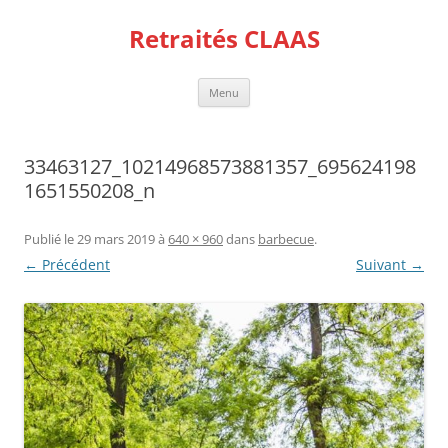
Aller
au
Retraités CLAAS
contenu
Menu
33463127_10214968573881357_695624198
1651550208_n
Publié le
29 mars 2019
à
640 × 960
dans
barbecue
.
← Précédent
Suivant →