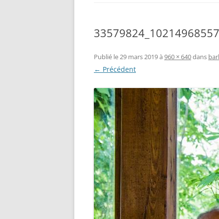
33579824_1021496855
Publié le
29 mars 2019
à
960 × 640
dans
bar
← Précédent