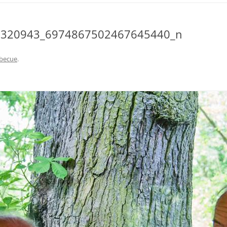
7320943_6974867502467645440_n
becue
.