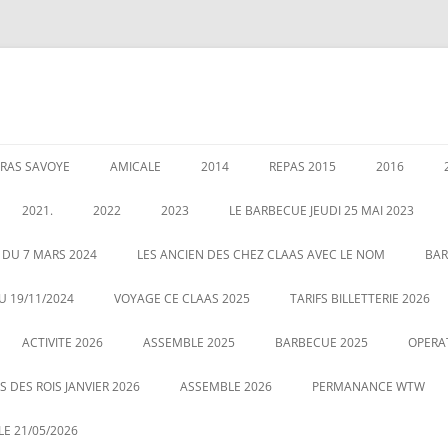
RAS SAVOYE
AMICALE
2014
REPAS 2015
2016
LES PERMANENCES
CRÉATION DE AMICALE
GARANTIES AU 1 JANVIER 2020
ASSEMBLEE 2014
GALETTE DE
2021.
2022
2023
LE BARBECUE JEUDI 25 MAI 2023
025
POUR NOUS CONTACTER
COUSCOUS EN 2014
ASSEMBLÉE 
É DES RETRAITÉS LE 5
ASSEMBLE 2022
GALETTE DES ROIS LE 12 JANVIER
 DU 7 MARS 2024
LES ANCIEN DES CHEZ CLAAS AVEC LE NOM
BAR
20
2023
CENTRALE
LE 21 MAI 2022 BARBECUE PHOTO
U 19/11/2024
VOYAGE CE CLAAS 2025
TARIFS BILLETTERIE 2026
VOUS POUVEZ CLIQUEZ SUR LA
ASSEMBLE DU 2 MARS 2023
VOYAGE HA
ACTIVITE 2026
PHOTO POUR AGRANDIR
ASSEMBLE 2025
BARBECUE 2025
OPERA
 DES ROIS JANVIER 2026
ASSEMBLE 2026
PERMANANCE WTW
E 21/05/2026