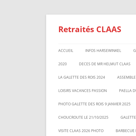
Aller
au
contenu
Retraités CLAAS
ACCUEIL
INFOS HARSEWINKEL
G
ACTIVITE 2025
2020
DECES DE MR HELMUT CLAAS
TARIFS BILLETTERIE AU 01/1/2
GALETTE DES ROIS 2020
ASSEMBL
LA GALETTE DES ROIS 2024
ASSEMBLE
MARS 20
LOISIRS VACANCES PASSION
PAELLA D
PHOTO GALETTE DES ROIS 9 JANVIER 2025
CHOUCROUTE LE 21/10/2025
GALETTES
VISITE CLAAS 2026 PHOTO
BARBECUE L