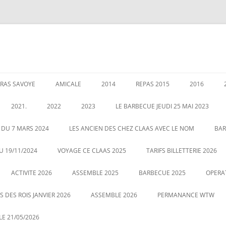
RAS SAVOYE
AMICALE
2014
REPAS 2015
2016
LES PERMANENCES
CRÉATION DE AMICALE
GARANTIES AU 1 JANVIER 2020
ASSEMBLEE 2014
GALETTE DE
2021.
2022
2023
LE BARBECUE JEUDI 25 MAI 2023
025
POUR NOUS CONTACTER
COUSCOUS EN 2014
ASSEMBLÉE 
É DES RETRAITÉS LE 5
ASSEMBLE 2022
GALETTE DES ROIS LE 12 JANVIER
 DU 7 MARS 2024
LES ANCIEN DES CHEZ CLAAS AVEC LE NOM
BAR
20
2023
CENTRALE
LE 21 MAI 2022 BARBECUE PHOTO
U 19/11/2024
VOYAGE CE CLAAS 2025
TARIFS BILLETTERIE 2026
VOUS POUVEZ CLIQUEZ SUR LA
ASSEMBLE DU 2 MARS 2023
VOYAGE HA
ACTIVITE 2026
PHOTO POUR AGRANDIR
ASSEMBLE 2025
BARBECUE 2025
OPERA
 DES ROIS JANVIER 2026
ASSEMBLE 2026
PERMANANCE WTW
E 21/05/2026