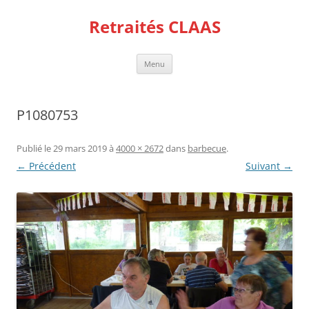
Aller
au
Retraités CLAAS
contenu
Menu
P1080753
Publié le
29 mars 2019
à
4000 × 2672
dans
barbecue
.
← Précédent
Suivant →