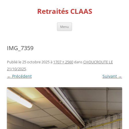
Aller
au
Retraités CLAAS
contenu
Menu
IMG_7359
Publié le
25 octobre 2025
à
1707 × 2560
dans
CHOUCROUTE LE
21/10/2025
.
← Précédent
Suivant →