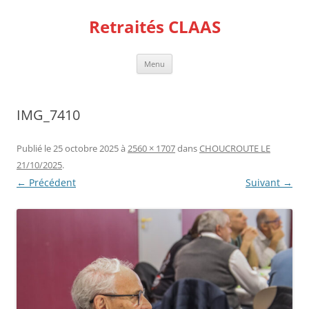
Aller
au
Retraités CLAAS
contenu
Menu
IMG_7410
Publié le
25 octobre 2025
à
2560 × 1707
dans
CHOUCROUTE LE
21/10/2025
.
← Précédent
Suivant →