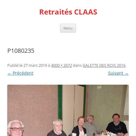
Aller
au
Retraités CLAAS
contenu
Menu
P1080235
Publié le
27 mars 2019
à
4000 × 2672
dans
GALETTE DES ROIS 2016
.
← Précédent
Suivant →