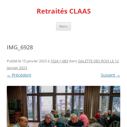
Aller
au
Retraités CLAAS
contenu
Menu
IMG_6928
Publié le
15 janvier 2023
à
1024 × 683
dans
GALETTE DES ROIS LE 12
Janvier 2023
.
← Précédent
Suivant →