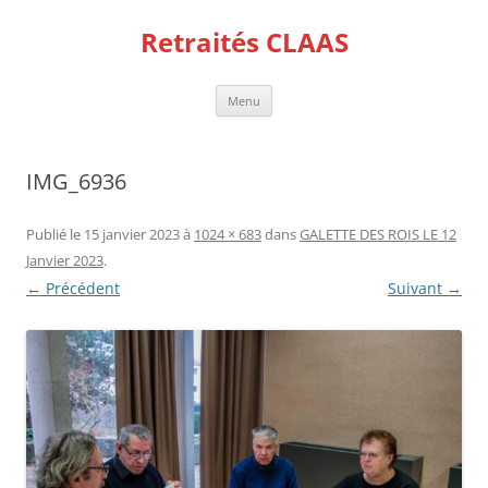
Aller
au
Retraités CLAAS
contenu
Menu
IMG_6936
Publié le
15 janvier 2023
à
1024 × 683
dans
GALETTE DES ROIS LE 12
Janvier 2023
.
← Précédent
Suivant →