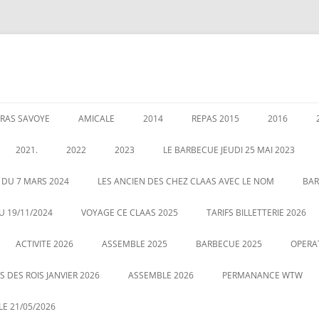
RAS SAVOYE
AMICALE
2014
REPAS 2015
2016
LES PERMANENCES
CRÉATION DE AMICALE
GARANTIES AU 1 JANVIER 2020
ASSEMBLEE 2014
GALETTE DE
2021.
2022
2023
LE BARBECUE JEUDI 25 MAI 2023
025
POUR NOUS CONTACTER
COUSCOUS EN 2014
ASSEMBLÉE 
É DES RETRAITÉS LE 5
ASSEMBLE 2022
GALETTE DES ROIS LE 12 JANVIER
 DU 7 MARS 2024
LES ANCIEN DES CHEZ CLAAS AVEC LE NOM
BAR
20
2023
CENTRALE
LE 21 MAI 2022 BARBECUE PHOTO
U 19/11/2024
VOYAGE CE CLAAS 2025
TARIFS BILLETTERIE 2026
VOUS POUVEZ CLIQUEZ SUR LA
ASSEMBLE DU 2 MARS 2023
VOYAGE HA
ACTIVITE 2026
PHOTO POUR AGRANDIR
ASSEMBLE 2025
BARBECUE 2025
OPERA
 DES ROIS JANVIER 2026
ASSEMBLE 2026
PERMANANCE WTW
E 21/05/2026