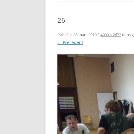
26
Publié le
28 mars 2019
à
4000 × 2672
dans
g
← Précédent