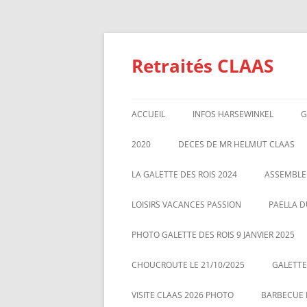
Aller
au
contenu
Retraités CLAAS
ACCUEIL
INFOS HARSEWINKEL
G
ACTIVITE 2025
2020
DECES DE MR HELMUT CLAAS
TARIFS BILLETTERIE AU 01/1/2
GALETTE DES ROIS 2020
ASSEMBL
LA GALETTE DES ROIS 2024
ASSEMBLE
MARS 20
LOISIRS VACANCES PASSION
PAELLA D
PHOTO GALETTE DES ROIS 9 JANVIER 2025
CHOUCROUTE LE 21/10/2025
GALETTES
VISITE CLAAS 2026 PHOTO
BARBECUE L