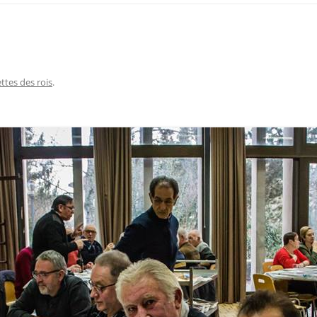
ettes des rois
.