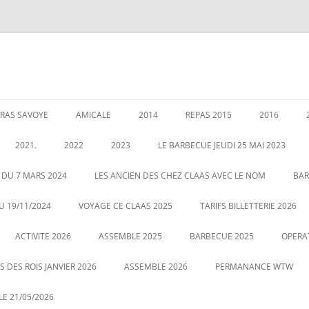
RAS SAVOYE
AMICALE
2014
REPAS 2015
2016
LES PERMANENCES
CRÉATION DE AMICALE
GARANTIES AU 1 JANVIER 2020
ASSEMBLEE 2014
GALETTE DE
2021.
2022
2023
LE BARBECUE JEUDI 25 MAI 2023
025
POUR NOUS CONTACTER
COUSCOUS EN 2014
ASSEMBLÉE 
É DES RETRAITÉS LE 5
ASSEMBLE 2022
GALETTE DES ROIS LE 12 JANVIER
 DU 7 MARS 2024
LES ANCIEN DES CHEZ CLAAS AVEC LE NOM
BAR
20
2023
CENTRALE
LE 21 MAI 2022 BARBECUE PHOTO
U 19/11/2024
VOYAGE CE CLAAS 2025
TARIFS BILLETTERIE 2026
VOUS POUVEZ CLIQUEZ SUR LA
ASSEMBLE DU 2 MARS 2023
VOYAGE HA
ACTIVITE 2026
PHOTO POUR AGRANDIR
ASSEMBLE 2025
BARBECUE 2025
OPERA
 DES ROIS JANVIER 2026
ASSEMBLE 2026
PERMANANCE WTW
E 21/05/2026