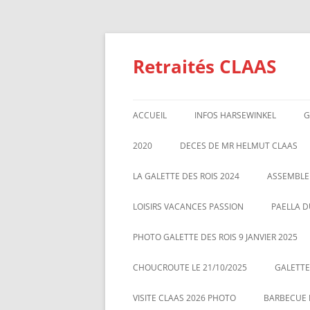
Aller
au
contenu
Retraités CLAAS
ACCUEIL
INFOS HARSEWINKEL
G
ACTIVITE 2025
2020
DECES DE MR HELMUT CLAAS
TARIFS BILLETTERIE AU 01/1/2
GALETTE DES ROIS 2020
ASSEMBL
LA GALETTE DES ROIS 2024
ASSEMBLE
MARS 20
LOISIRS VACANCES PASSION
PAELLA D
PHOTO GALETTE DES ROIS 9 JANVIER 2025
CHOUCROUTE LE 21/10/2025
GALETTES
VISITE CLAAS 2026 PHOTO
BARBECUE L