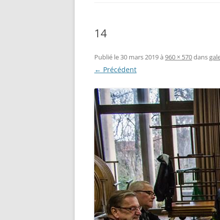
14
Publié le
30 mars 2019
à
960 × 570
dans
gal
← Précédent