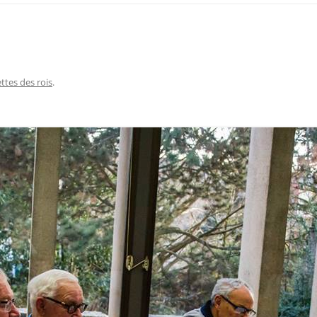
ettes des rois
.