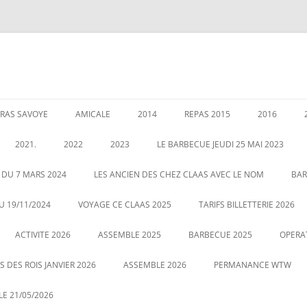
RAS SAVOYE
AMICALE
2014
REPAS 2015
2016
LES PERMANENCES
CRÉATION DE AMICALE
GARANTIES AU 1 JANVIER 2020
ASSEMBLEE 2014
GALETTE DE
2021.
2022
2023
LE BARBECUE JEUDI 25 MAI 2023
025
POUR NOUS CONTACTER
COUSCOUS EN 2014
ASSEMBLÉE 
É DES RETRAITÉS LE 5
ASSEMBLE 2022
GALETTE DES ROIS LE 12 JANVIER
 DU 7 MARS 2024
LES ANCIEN DES CHEZ CLAAS AVEC LE NOM
BAR
20
2023
CENTRALE
LE 21 MAI 2022 BARBECUE PHOTO
U 19/11/2024
VOYAGE CE CLAAS 2025
TARIFS BILLETTERIE 2026
VOUS POUVEZ CLIQUEZ SUR LA
ASSEMBLE DU 2 MARS 2023
VOYAGE HA
ACTIVITE 2026
PHOTO POUR AGRANDIR
ASSEMBLE 2025
BARBECUE 2025
OPERA
 DES ROIS JANVIER 2026
ASSEMBLE 2026
PERMANANCE WTW
E 21/05/2026