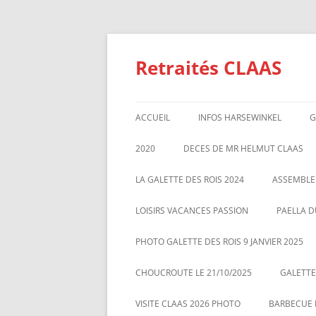
Aller
au
contenu
Retraités CLAAS
ACCUEIL
INFOS HARSEWINKEL
G
ACTIVITE 2025
2020
DECES DE MR HELMUT CLAAS
TARIFS BILLETTERIE AU 01/1/2
GALETTE DES ROIS 2020
ASSEMBL
LA GALETTE DES ROIS 2024
ASSEMBLE
MARS 20
LOISIRS VACANCES PASSION
PAELLA D
PHOTO GALETTE DES ROIS 9 JANVIER 2025
CHOUCROUTE LE 21/10/2025
GALETTES
VISITE CLAAS 2026 PHOTO
BARBECUE L