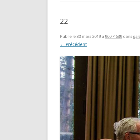
22
Publié le
30 mars 2019
à
960 × 639
dans
gal
← Précédent