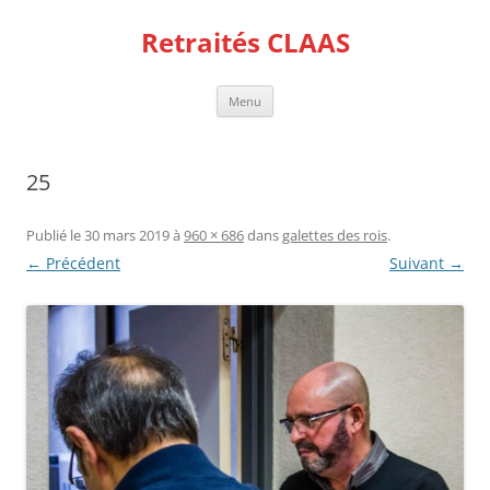
Aller
au
Retraités CLAAS
contenu
Menu
25
Publié le
30 mars 2019
à
960 × 686
dans
galettes des rois
.
← Précédent
Suivant →