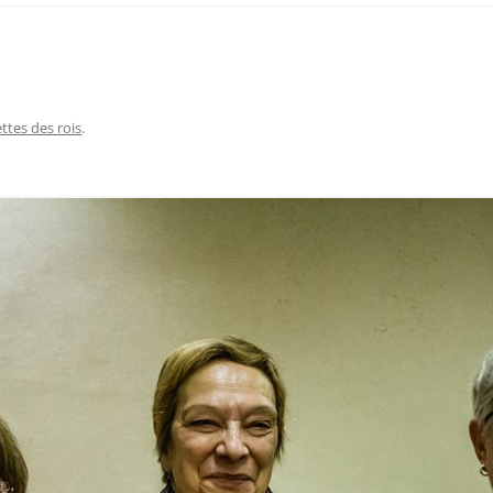
ettes des rois
.