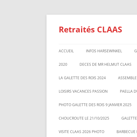
Aller
au
contenu
Retraités CLAAS
ACCUEIL
INFOS HARSEWINKEL
G
ACTIVITE 2025
2020
DECES DE MR HELMUT CLAAS
TARIFS BILLETTERIE AU 01/1/2
GALETTE DES ROIS 2020
ASSEMBL
LA GALETTE DES ROIS 2024
ASSEMBLE
MARS 20
LOISIRS VACANCES PASSION
PAELLA D
PHOTO GALETTE DES ROIS 9 JANVIER 2025
CHOUCROUTE LE 21/10/2025
GALETTES
VISITE CLAAS 2026 PHOTO
BARBECUE L