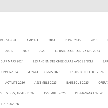
RAS SAVOYE
AMICALE
2014
REPAS 2015
2016
LES PERMANENCES
CRÉATION DE AMICALE
GARANTIES AU 1 JANVIER 2020
ASSEMBLEE 2014
GALETTE DE
2021.
2022
2023
LE BARBECUE JEUDI 25 MAI 2023
025
POUR NOUS CONTACTER
COUSCOUS EN 2014
ASSEMBLÉE 
É DES RETRAITÉS LE 5
ASSEMBLE 2022
GALETTE DES ROIS LE 12 JANVIER
 DU 7 MARS 2024
LES ANCIEN DES CHEZ CLAAS AVEC LE NOM
BAR
20
2023
CENTRALE
LE 21 MAI 2022 BARBECUE PHOTO
U 19/11/2024
VOYAGE CE CLAAS 2025
TARIFS BILLETTERIE 2026
VOUS POUVEZ CLIQUEZ SUR LA
ASSEMBLE DU 2 MARS 2023
VOYAGE HA
ACTIVITE 2026
PHOTO POUR AGRANDIR
ASSEMBLE 2025
BARBECUE 2025
OPERA
 DES ROIS JANVIER 2026
ASSEMBLE 2026
PERMANANCE WTW
E 21/05/2026