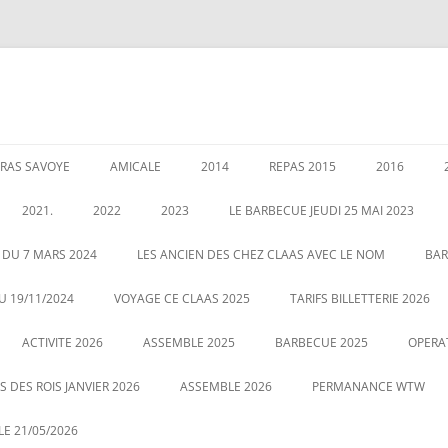
RAS SAVOYE
AMICALE
2014
REPAS 2015
2016
LES PERMANENCES
CRÉATION DE AMICALE
GARANTIES AU 1 JANVIER 2020
ASSEMBLEE 2014
GALETTE DE
2021.
2022
2023
LE BARBECUE JEUDI 25 MAI 2023
025
POUR NOUS CONTACTER
COUSCOUS EN 2014
ASSEMBLÉE 
É DES RETRAITÉS LE 5
ASSEMBLE 2022
GALETTE DES ROIS LE 12 JANVIER
 DU 7 MARS 2024
LES ANCIEN DES CHEZ CLAAS AVEC LE NOM
BAR
20
2023
CENTRALE
LE 21 MAI 2022 BARBECUE PHOTO
U 19/11/2024
VOYAGE CE CLAAS 2025
TARIFS BILLETTERIE 2026
VOUS POUVEZ CLIQUEZ SUR LA
ASSEMBLE DU 2 MARS 2023
VOYAGE HA
ACTIVITE 2026
PHOTO POUR AGRANDIR
ASSEMBLE 2025
BARBECUE 2025
OPERA
 DES ROIS JANVIER 2026
ASSEMBLE 2026
PERMANANCE WTW
E 21/05/2026