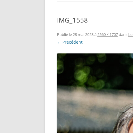
IMG_1558
Publié le
28 mai 2023
à
2560 × 1707
dans
Le
← Précédent