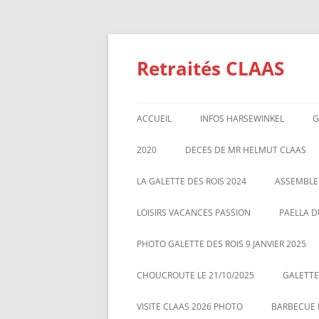
Aller
au
contenu
Retraités CLAAS
ACCUEIL
INFOS HARSEWINKEL
G
ACTIVITE 2025
2020
DECES DE MR HELMUT CLAAS
TARIFS BILLETTERIE AU 01/1/2
GALETTE DES ROIS 2020
ASSEMBL
LA GALETTE DES ROIS 2024
ASSEMBLE
MARS 20
LOISIRS VACANCES PASSION
PAELLA D
PHOTO GALETTE DES ROIS 9 JANVIER 2025
CHOUCROUTE LE 21/10/2025
GALETTES
VISITE CLAAS 2026 PHOTO
BARBECUE L