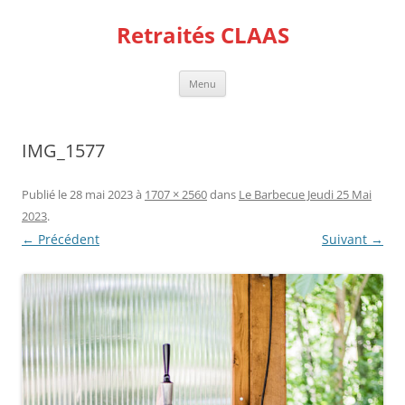
Aller
au
Retraités CLAAS
contenu
Menu
IMG_1577
Publié le
28 mai 2023
à
1707 × 2560
dans
Le Barbecue Jeudi 25 Mai
2023
.
← Précédent
Suivant →