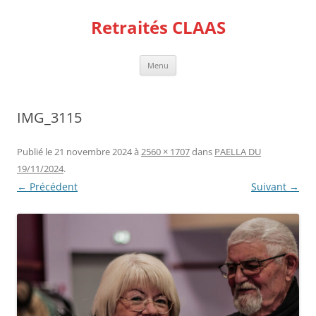
Aller
au
Retraités CLAAS
contenu
Menu
IMG_3115
Publié le
21 novembre 2024
à
2560 × 1707
dans
PAELLA DU
19/11/2024
.
← Précédent
Suivant →