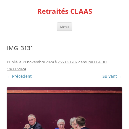
Aller
au
Retraités CLAAS
contenu
Menu
IMG_3131
Publié le
21 novembre 2024
à
2560 × 1707
dans
PAELLA DU
19/11/2024
.
← Précédent
Suivant →