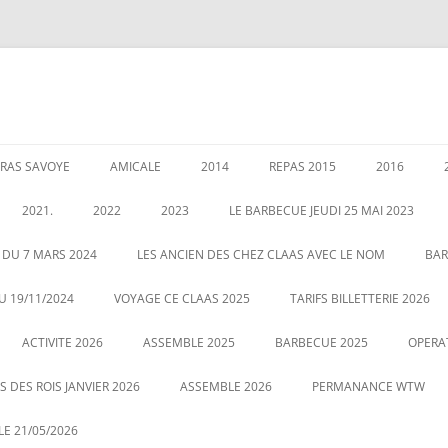
RAS SAVOYE
AMICALE
2014
REPAS 2015
2016
LES PERMANENCES
CRÉATION DE AMICALE
GARANTIES AU 1 JANVIER 2020
ASSEMBLEE 2014
GALETTE DE
2021.
2022
2023
LE BARBECUE JEUDI 25 MAI 2023
025
POUR NOUS CONTACTER
COUSCOUS EN 2014
ASSEMBLÉE 
É DES RETRAITÉS LE 5
ASSEMBLE 2022
GALETTE DES ROIS LE 12 JANVIER
 DU 7 MARS 2024
LES ANCIEN DES CHEZ CLAAS AVEC LE NOM
BAR
20
2023
CENTRALE
LE 21 MAI 2022 BARBECUE PHOTO
U 19/11/2024
VOYAGE CE CLAAS 2025
TARIFS BILLETTERIE 2026
VOUS POUVEZ CLIQUEZ SUR LA
ASSEMBLE DU 2 MARS 2023
VOYAGE HA
ACTIVITE 2026
PHOTO POUR AGRANDIR
ASSEMBLE 2025
BARBECUE 2025
OPERA
 DES ROIS JANVIER 2026
ASSEMBLE 2026
PERMANANCE WTW
E 21/05/2026