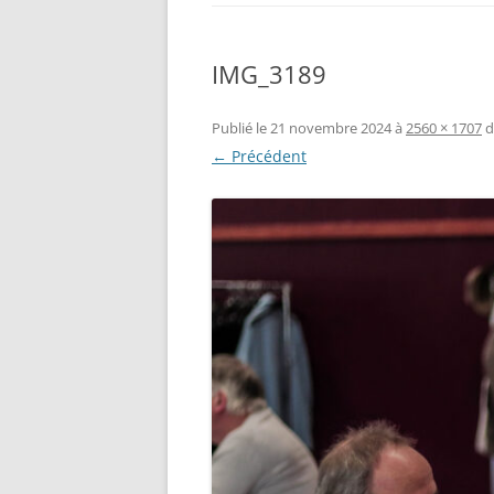
IMG_3189
Publié le
21 novembre 2024
à
2560 × 1707
d
← Précédent