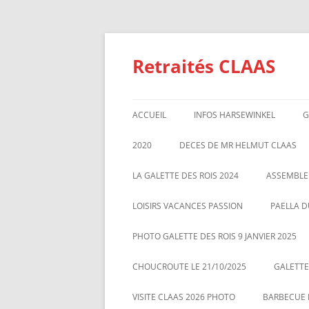
Aller
au
contenu
Retraités CLAAS
ACCUEIL
INFOS HARSEWINKEL
G
ACTIVITE 2025
2020
DECES DE MR HELMUT CLAAS
TARIFS BILLETTERIE AU 01/1/2
GALETTE DES ROIS 2020
ASSEMBL
LA GALETTE DES ROIS 2024
ASSEMBLE
MARS 20
LOISIRS VACANCES PASSION
PAELLA D
PHOTO GALETTE DES ROIS 9 JANVIER 2025
CHOUCROUTE LE 21/10/2025
GALETTES
VISITE CLAAS 2026 PHOTO
BARBECUE L