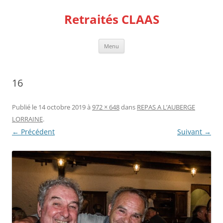
Aller
au
Retraités CLAAS
contenu
Menu
16
Publié le
14 octobre 2019
à
972 × 648
dans
REPAS A L’AUBERGE
LORRAINE
.
← Précédent
Suivant →