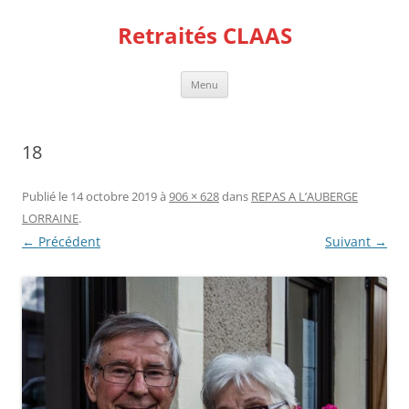
Aller
au
Retraités CLAAS
contenu
Menu
18
Publié le
14 octobre 2019
à
906 × 628
dans
REPAS A L’AUBERGE
LORRAINE
.
← Précédent
Suivant →