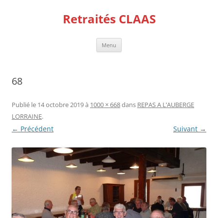
Aller
au
Retraités CLAAS
contenu
Menu
68
Publié le
14 octobre 2019
à
1000 × 668
dans
REPAS A L’AUBERGE
LORRAINE
.
← Précédent
Suivant →