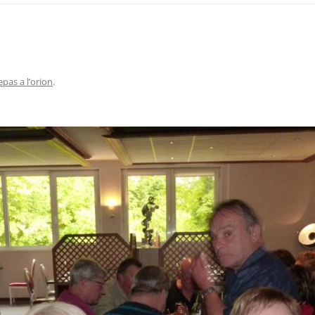
epas a l’orion
.