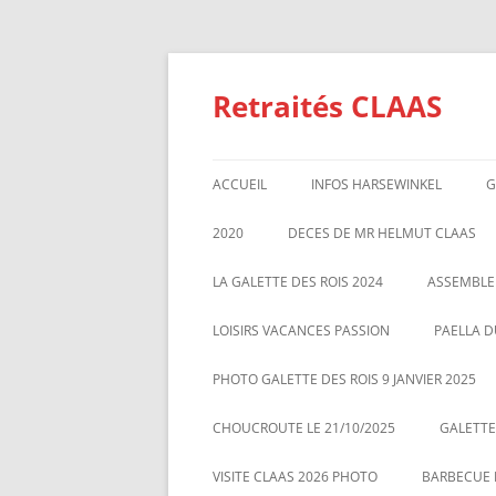
Aller
au
contenu
Retraités CLAAS
ACCUEIL
INFOS HARSEWINKEL
G
ACTIVITE 2025
2020
DECES DE MR HELMUT CLAAS
TARIFS BILLETTERIE AU 01/1/2
GALETTE DES ROIS 2020
ASSEMBL
LA GALETTE DES ROIS 2024
ASSEMBLE
MARS 20
LOISIRS VACANCES PASSION
PAELLA D
PHOTO GALETTE DES ROIS 9 JANVIER 2025
CHOUCROUTE LE 21/10/2025
GALETTES
VISITE CLAAS 2026 PHOTO
BARBECUE L