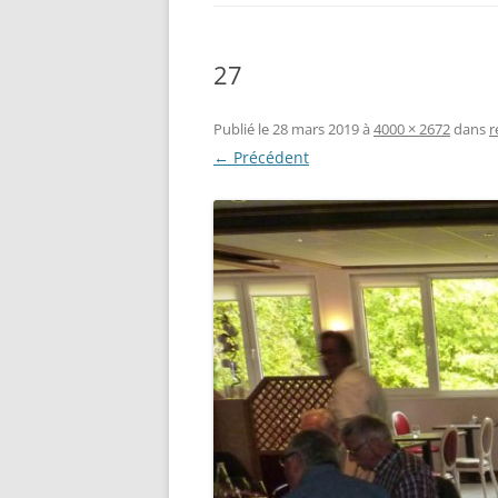
27
Publié le
28 mars 2019
à
4000 × 2672
dans
r
← Précédent