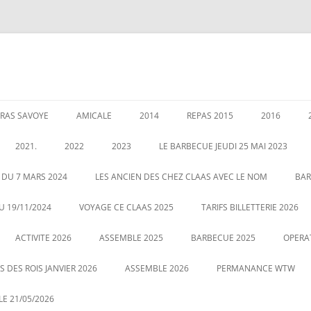
RAS SAVOYE
AMICALE
2014
REPAS 2015
2016
LES PERMANENCES
CRÉATION DE AMICALE
GARANTIES AU 1 JANVIER 2020
ASSEMBLEE 2014
GALETTE DE
2021.
2022
2023
LE BARBECUE JEUDI 25 MAI 2023
025
POUR NOUS CONTACTER
COUSCOUS EN 2014
ASSEMBLÉE 
É DES RETRAITÉS LE 5
ASSEMBLE 2022
GALETTE DES ROIS LE 12 JANVIER
 DU 7 MARS 2024
LES ANCIEN DES CHEZ CLAAS AVEC LE NOM
BAR
20
2023
CENTRALE
LE 21 MAI 2022 BARBECUE PHOTO
U 19/11/2024
VOYAGE CE CLAAS 2025
TARIFS BILLETTERIE 2026
VOUS POUVEZ CLIQUEZ SUR LA
ASSEMBLE DU 2 MARS 2023
VOYAGE HA
ACTIVITE 2026
PHOTO POUR AGRANDIR
ASSEMBLE 2025
BARBECUE 2025
OPERA
 DES ROIS JANVIER 2026
ASSEMBLE 2026
PERMANANCE WTW
E 21/05/2026