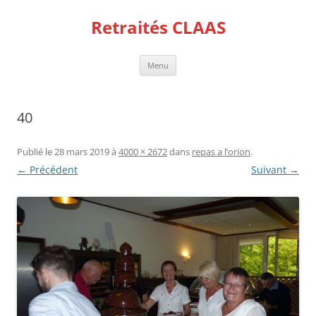
Aller
au
Retraités CLAAS
contenu
Menu
40
Publié le
28 mars 2019
à
4000 × 2672
dans
repas a l’orion
.
← Précédent
Suivant →