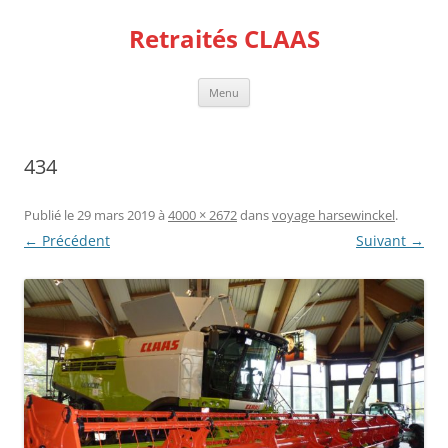
Aller
au
Retraités CLAAS
contenu
Menu
434
Publié le
29 mars 2019
à
4000 × 2672
dans
voyage harsewinckel
.
← Précédent
Suivant →