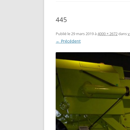
445
Publié le
29 mars 2019
à
4000 × 2672
dans
v
← Précédent