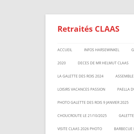
Aller
au
contenu
Retraités CLAAS
ACCUEIL
INFOS HARSEWINKEL
G
ACTIVITE 2025
2020
DECES DE MR HELMUT CLAAS
TARIFS BILLETTERIE AU 01/1/2
GALETTE DES ROIS 2020
ASSEMBL
LA GALETTE DES ROIS 2024
ASSEMBLE
MARS 20
LOISIRS VACANCES PASSION
PAELLA D
PHOTO GALETTE DES ROIS 9 JANVIER 2025
CHOUCROUTE LE 21/10/2025
GALETTES
VISITE CLAAS 2026 PHOTO
BARBECUE L