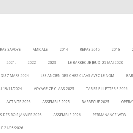
RAS SAVOYE
AMICALE
2014
REPAS 2015
2016
LES PERMANENCES
CRÉATION DE AMICALE
GARANTIES AU 1 JANVIER 2020
ASSEMBLEE 2014
GALETTE DE
2021.
2022
2023
LE BARBECUE JEUDI 25 MAI 2023
025
POUR NOUS CONTACTER
COUSCOUS EN 2014
ASSEMBLÉE 
É DES RETRAITÉS LE 5
ASSEMBLE 2022
GALETTE DES ROIS LE 12 JANVIER
 DU 7 MARS 2024
LES ANCIEN DES CHEZ CLAAS AVEC LE NOM
BAR
20
2023
CENTRALE
LE 21 MAI 2022 BARBECUE PHOTO
U 19/11/2024
VOYAGE CE CLAAS 2025
TARIFS BILLETTERIE 2026
VOUS POUVEZ CLIQUEZ SUR LA
ASSEMBLE DU 2 MARS 2023
VOYAGE HA
ACTIVITE 2026
PHOTO POUR AGRANDIR
ASSEMBLE 2025
BARBECUE 2025
OPERA
 DES ROIS JANVIER 2026
ASSEMBLE 2026
PERMANANCE WTW
E 21/05/2026