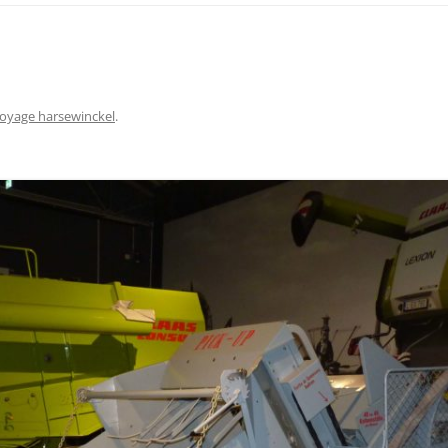
oyage harsewinckel
.