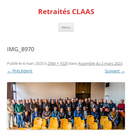
Aller
au
Retraités CLAAS
contenu
Menu
IMG_8970
Publié le
4 mars 2023
à
2560 × 1029
dans
Assemble du 2 mars 2023
.
← Précédent
Suivant →