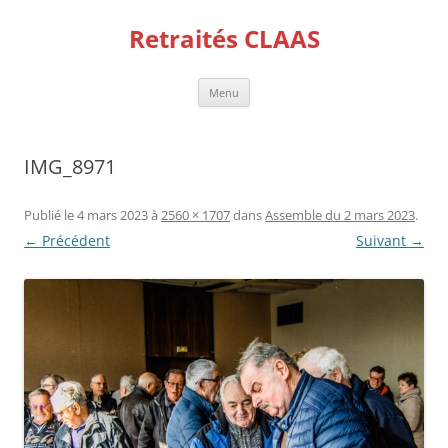
Aller
au
Retraités CLAAS
contenu
Menu
IMG_8971
Publié le
4 mars 2023
à
2560 × 1707
dans
Assemble du 2 mars 2023
.
← Précédent
Suivant →