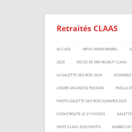
Aller
au
contenu
Retraités CLAAS
ACCUEIL
INFOS HARSEWINKEL
G
ACTIVITE 2025
2020
DECES DE MR HELMUT CLAAS
TARIFS BILLETTERIE AU 01/1/2
GALETTE DES ROIS 2020
ASSEMBL
LA GALETTE DES ROIS 2024
ASSEMBLE
MARS 20
LOISIRS VACANCES PASSION
PAELLA D
PHOTO GALETTE DES ROIS 9 JANVIER 2025
CHOUCROUTE LE 21/10/2025
GALETTES
VISITE CLAAS 2026 PHOTO
BARBECUE L