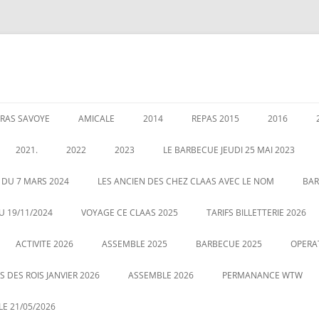
RAS SAVOYE
AMICALE
2014
REPAS 2015
2016
LES PERMANENCES
CRÉATION DE AMICALE
GARANTIES AU 1 JANVIER 2020
ASSEMBLEE 2014
GALETTE DE
2021.
2022
2023
LE BARBECUE JEUDI 25 MAI 2023
025
POUR NOUS CONTACTER
COUSCOUS EN 2014
ASSEMBLÉE 
É DES RETRAITÉS LE 5
ASSEMBLE 2022
GALETTE DES ROIS LE 12 JANVIER
 DU 7 MARS 2024
LES ANCIEN DES CHEZ CLAAS AVEC LE NOM
BAR
20
2023
CENTRALE
LE 21 MAI 2022 BARBECUE PHOTO
U 19/11/2024
VOYAGE CE CLAAS 2025
TARIFS BILLETTERIE 2026
VOUS POUVEZ CLIQUEZ SUR LA
ASSEMBLE DU 2 MARS 2023
VOYAGE HA
ACTIVITE 2026
PHOTO POUR AGRANDIR
ASSEMBLE 2025
BARBECUE 2025
OPERA
 DES ROIS JANVIER 2026
ASSEMBLE 2026
PERMANANCE WTW
E 21/05/2026