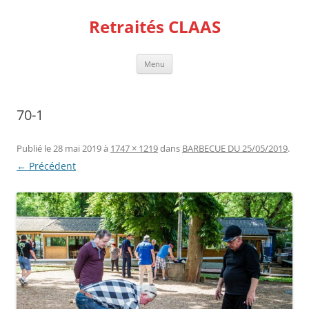
Aller
au
Retraités CLAAS
contenu
Menu
70-1
Publié le
28 mai 2019
à
1747 × 1219
dans
BARBECUE DU 25/05/2019
.
← Précédent