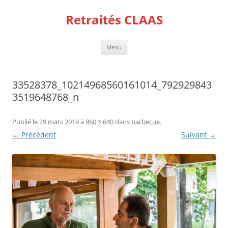
Aller
au
Retraités CLAAS
contenu
Menu
33528378_10214968560161014_792929843
3519648768_n
Publié le
29 mars 2019
à
960 × 640
dans
barbecue
.
← Précédent
Suivant →