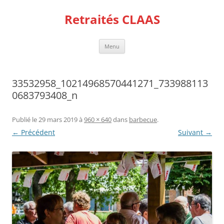
Aller
au
Retraités CLAAS
contenu
Menu
33532958_10214968570441271_733988113
0683793408_n
Publié le
29 mars 2019
à
960 × 640
dans
barbecue
.
← Précédent
Suivant →