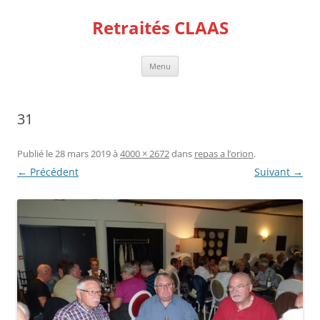
Aller
au
Retraités CLAAS
contenu
Menu
31
Publié le
28 mars 2019
à
4000 × 2672
dans
repas a l’orion
.
← Précédent
Suivant →