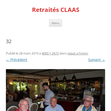
Aller
au
Retraités CLAAS
contenu
Menu
32
Publié le
28 mars 2019
à
4000 × 2672
dans
repas a l’orion
.
← Précédent
Suivant →